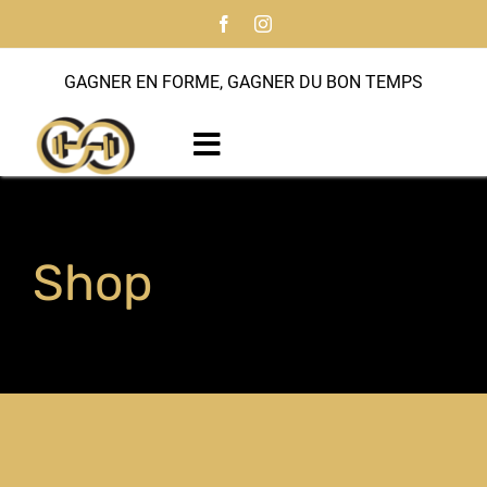
Passer
au
contenu
GAGNER EN FORME, GAGNER DU BON TEMPS
Toggle
Navigation
Accueil
Shop
À propos
Programmes
Entraîneur personnel
Notre histoire