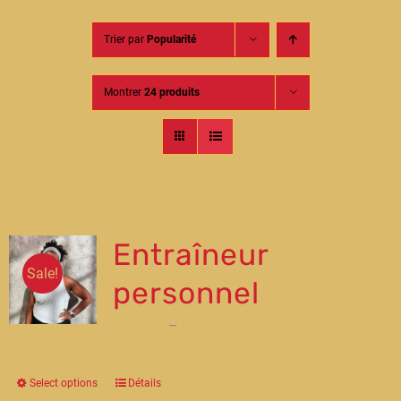
Contact
Trier par
Popularité
Montrer
24 produits
Entraîneur
Sale!
personnel
$
480.00
–
$
1,071.00
Select options
Détails