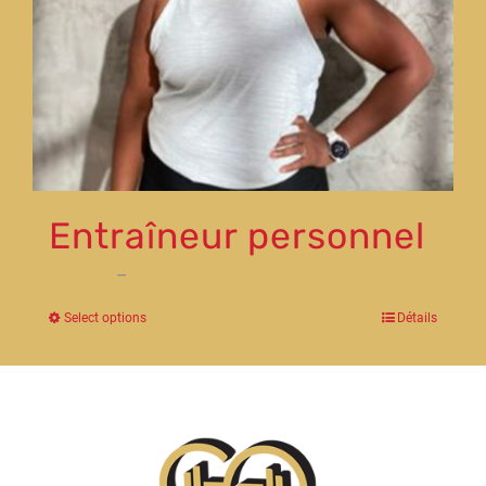
Entraîneur personnel
$
480.00
–
$
1,071.00
Select options
Détails