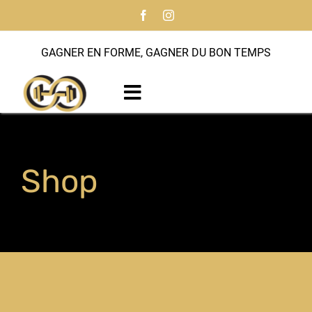
Passer
au
contenu
GAGNER EN FORME, GAGNER DU BON TEMPS
Toggle
Navigation
Accueil
Shop
À propos
Programmes
Entraîneur personnel
Notre histoire