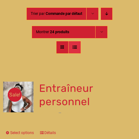
Contact
Trier par
Commande par défaut
Montrer
24 produits
Entraîneur
Sale!
personnel
$
480.00
–
$
1,071.00
Select options
Détails