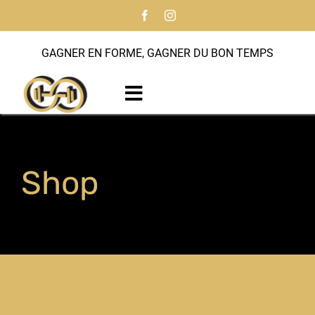
Passer
au
contenu
GAGNER EN FORME, GAGNER DU BON TEMPS
Toggle
Navigation
Accueil
Shop
À propos
Programmes
Entraîneur personnel
Notre histoire