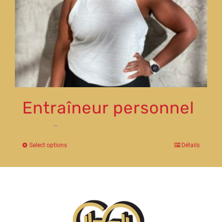
Entraîneur personnel
$
480.00
–
$
1,071.00
Select options
Détails