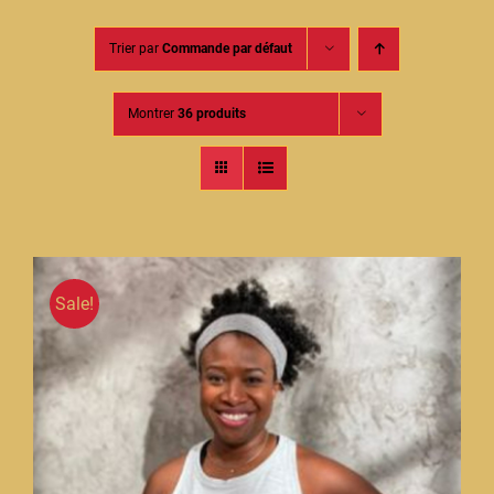
Contact
Trier par
Commande par défaut
Montrer
36 produits
Sale!