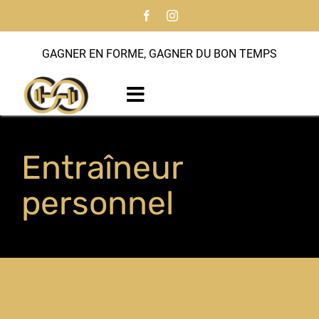
Passer
au
contenu
GAGNER EN FORME, GAGNER DU BON TEMPS
Toggle
Navigation
Accueil
Entraîneur
À propos
personnel
Programmes
Entraîneur personnel
Notre histoire