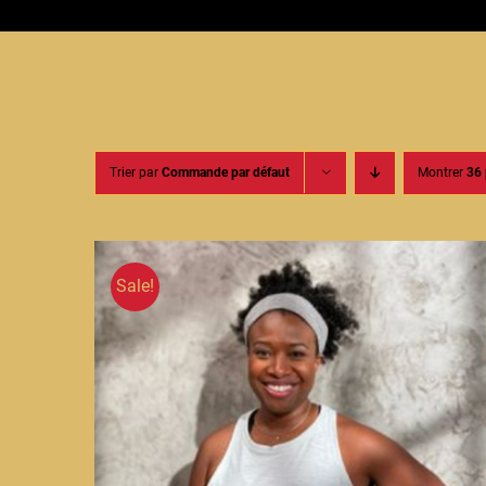
Trier par
Commande par défaut
Montrer
36 
Sale!