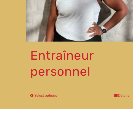
Entraîneur
personnel
$
480.00
–
$
1,071.00
Select options
Détails