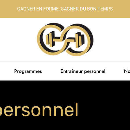
GAGNER EN FORME, GAGNER DU BON TEMPS
Programmes
Entraîneur personnel
No
personnel