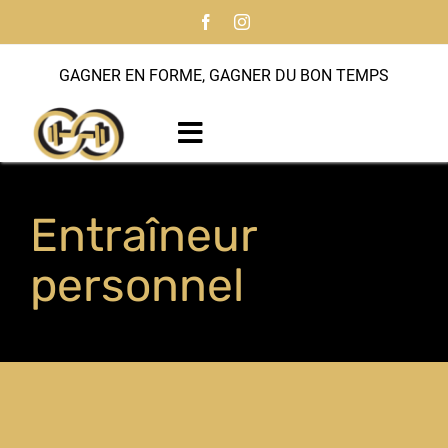
Passer
au
contenu
GAGNER EN FORME, GAGNER DU BON TEMPS
Toggle
Navigation
Accueil
Entraîneur
À propos
personnel
Programmes
Entraîneur personnel
Notre histoire