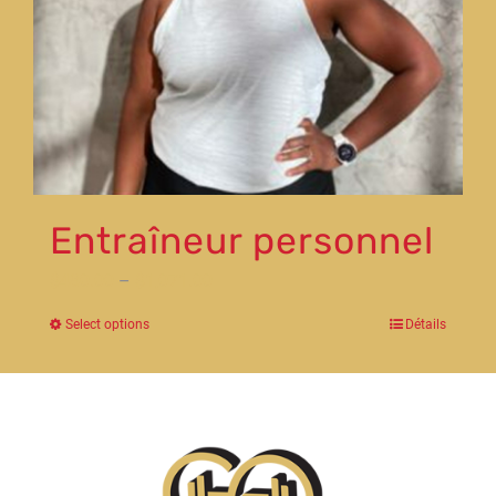
Entraîneur personnel
$
480.00
–
$
1,071.00
Select options
Détails