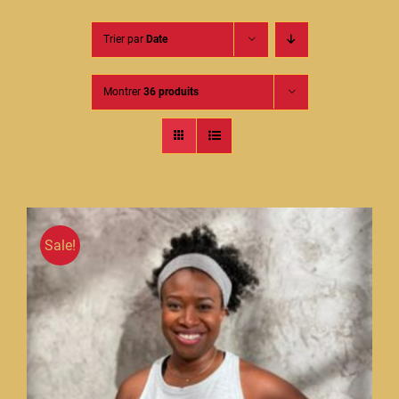
Contact
Trier par
Date
Montrer
36 produits
Sale!