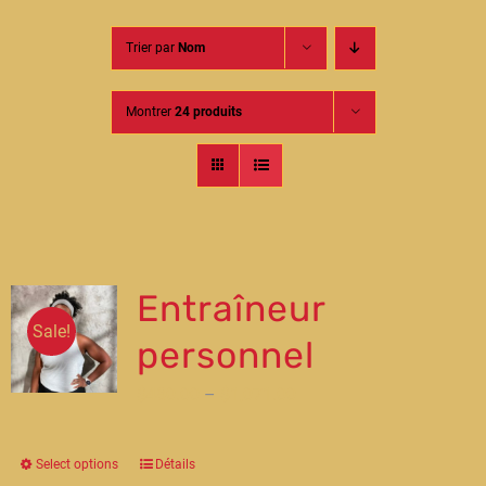
Contact
Trier par
Nom
Montrer
24 produits
Entraîneur
Sale!
personnel
$
480.00
–
$
1,071.00
Select options
Détails