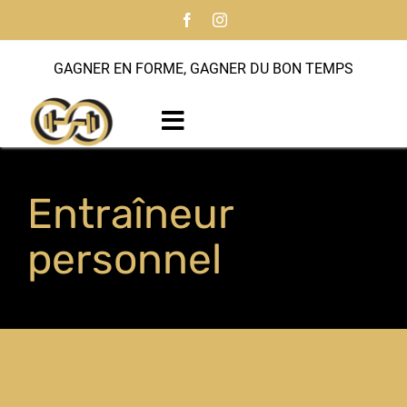
Passer
au
contenu
GAGNER EN FORME, GAGNER DU BON TEMPS
Toggle
Navigation
Accueil
Entraîneur
À propos
personnel
Programmes
Entraîneur personnel
Notre histoire