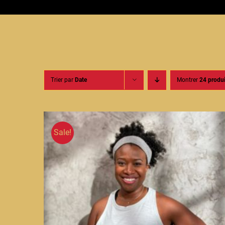
Trier par
Date
Montrer
24 produi
Sale!