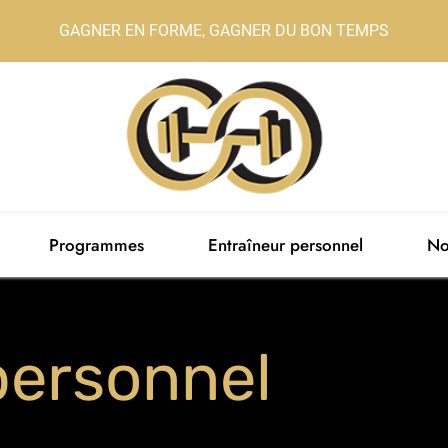
GAGNER EN FORME, GAGNER DU BON TEMPS
Programmes
Entraîneur personnel
No
personnel