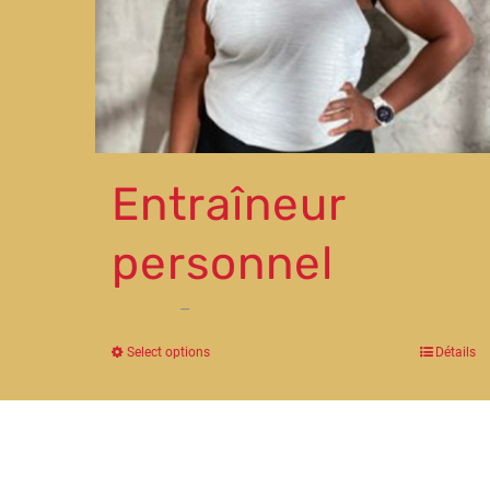
Entraîneur
personnel
$
480.00
–
$
1,071.00
Select options
Détails